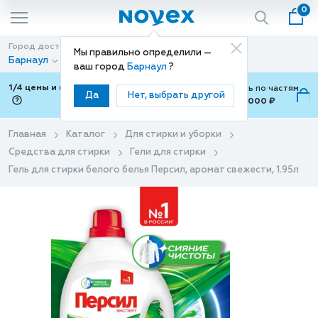
0
Город доставки
Способ доставки
Мы правильно определили —
Барнаул
Доставка
ваш город
Барнаул
?
1/4 цены и покупки ваши с Подели
Можно оплатить по частям
Да
Нет, выбрать другой
от 700 ₽ до 15,000 ₽
ⓘ
Главная
Каталог
Для стирки и уборки
Средства для стирки
Гели для стирки
Гель для стирки белого белья Персил, аромат свежести, 1.95л