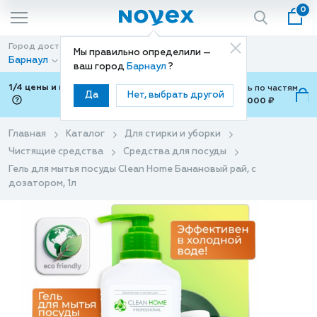
0
Город доставки
Способ доставки
Мы правильно определили —
Барнаул
Доставка
ваш город
Барнаул
?
1/4 цены и покупки ваши с Подели
Можно оплатить по частям
Да
Нет, выбрать другой
от 700 ₽ до 15,000 ₽
ⓘ
Главная
Каталог
Для стирки и уборки
Чистящие средства
Средства для посуды
Гель для мытья посуды Clean Home Банановый рай, с
дозатором, 1л