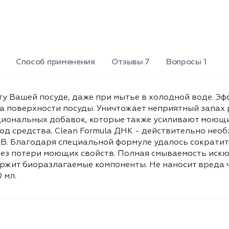
геля. Удобное дизирующее
устройство позволяет регулировать
расход средства. Clean Formula ДНК
- действительно необходимые
компоненты, полностью смываемые с
посуды - комплекс мягких ПАВ.
Способ применения
Отзывы 7
Вопросы 1
Благодаря специальной формуле
удалось сократить общее
количество ПАВ, что позволило
добиться полной смываемости
у Вашей посуде, даже при мытье в холодной воде. Эфф
средства без потери моющих
на поверхности посуды. Уничтожает неприятный запах
свойств. Полная смываемость
нкциональных добавок, которые также усиливают моющ
искючает негативное влияние
од средства. Clean Formula ДНК - действительно не
сресдтва на организм человека.
АВ. Благодаря специальной формуле удалось сократит
Состав средства содержит
ез потери моющих свойств. Полная смываемость искю
биоразлагаемые компоненты. Не
ержит биоразлагаемые компоненты. Не наносит вреда 
наносит вреда человеку и природе
при условии использования по
 мл.
назначению. Объем 500 мл.