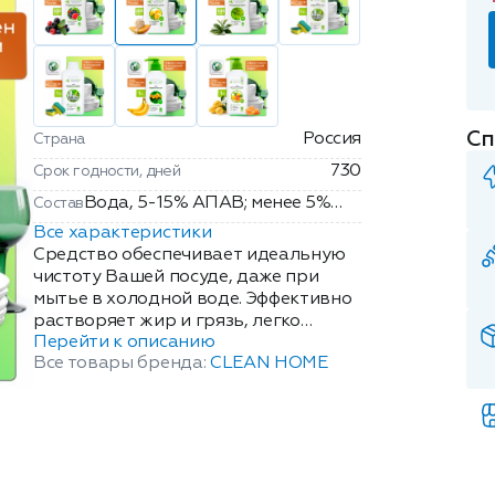
Сп
Россия
Страна
730
Срок годности, дней
Вода, 5-15% АПАВ; менее 5%
Состав
АмфПАВ, глицерин, аллантоин,
Все характеристики
функциональные добавки,
Средство обеспечивает идеальную
карбамид, парфюмерная
чистоту Вашей посуде, даже при
мытье в холодной воде. Эффективно
композиция,
растворяет жир и грязь, легко
метилхлороизтиазолинон,
Перейти к описанию
смывается водой, не оставляя
метилизотиазолинон
Все товары бренда:
CLEAN HOME
разводов на поверхности посуды.
Уничтожает неприятный запах рыбы
и остатков пищи. Бережно относится
к коже рук за счет особых
функциональных добавок, которые
также усиливают моющий эффект