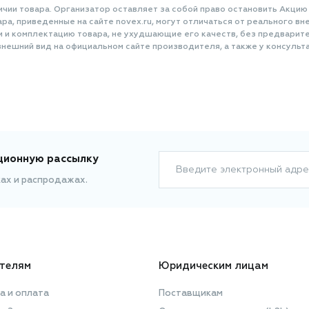
ичии товара. Организатор оставляет за собой право остановить Акцию
а, приведенные на сайте novex.ru, могут отличаться от реального вне
и и комплектацию товара, не ухудшающие его качеств, без предварит
нешний вид на официальном сайте производителя, а также у консульта
ционную рассылку
Введите электронный адре
ках и распродажах.
телям
Юридическим лицам
а и оплата
Поставщикам