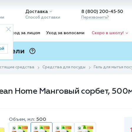
Доставка
8 (800) 200-45-50
ии
Способ доставки
Перезвонить?
ка
Уход за лицом
Уход за волосами
Скоро в школу!
ой
 Подели
ⓘ
стящие средства
Средства для посуды
Гель для мытья по
lean Home Манговый сорбет, 500
Объем, мл:
500