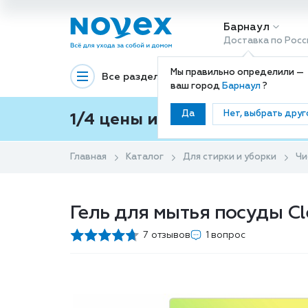
Барнаул
Доставка по Росс
Мы правильно определили —
Все разделы
Декоративная космети
ваш город
Барнаул
?
Да
Нет, выбрать друг
1/4 цены и покупки ваши с
Главная
Каталог
Для стирки и уборки
Чи
Гель для мытья посуды C
7 отзывов
1 вопрос