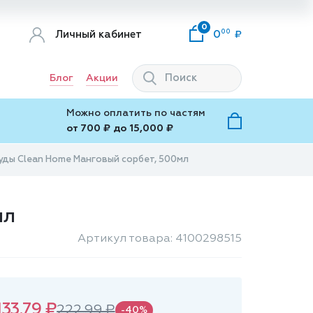
0
00
Личный кабинет
0
Блог
Акции
Можно оплатить по частям
от 700 ₽ до 15,000 ₽
суды Clean Home Манговый сорбет, 500мл
мл
Артикул товара: 4100298515
133.79 ₽
222.99 ₽
-40%