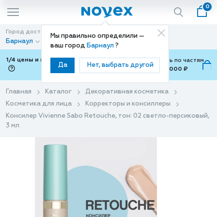
0
Город доставки
Способ доставки
Мы правильно определили —
Барнаул
Доставка
ваш город
Барнаул
?
1/4 цены и покупки ваши с Подели
Можно оплатить по частям
Да
Нет, выбрать другой
от 700 ₽ до 15,000 ₽
ⓘ
Главная
Каталог
Декоративная косметика
Косметика для лица
Корректоры и консиллеры
Консилер Vivienne Sabo Retouche, тон: 02 светло-персиковый,
3 мл