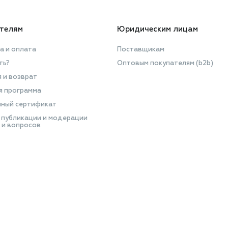
телям
Юридическим лицам
а и оплата
Поставщикам
ть?
Оптовым покупателям (b2b)
я и возврат
я программа
ный сертификат
 публикации и модерации
 и вопросов