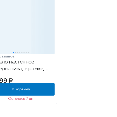
отзывов
ало настенное
ернатива, в рамке,
 белый, размер:
.99 ₽
х39 см
В корзину
Осталось 7 шт