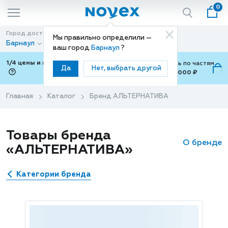
0
Город доставки
Способ доставки
Мы правильно определили —
Барнаул
Доставка
ваш город
Барнаул
?
1/4 цены и покупки ваши с Подели
Можно оплатить по частям
Да
Нет, выбрать другой
от 700 ₽ до 15,000 ₽
ⓘ
Главная
Каталог
Бренд АЛЬТЕРНАТИВА
Товары бренда
О бренде
«АЛЬТЕРНАТИВА»
Категории бренда