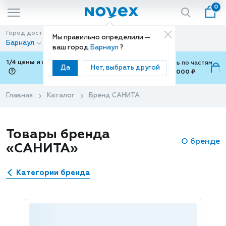
0
Город доставки
Способ доставки
Мы правильно определили —
Барнаул
Доставка
ваш город
Барнаул
?
1/4 цены и покупки ваши с Подели
Можно оплатить по частям
Да
Нет, выбрать другой
от 700 ₽ до 15,000 ₽
ⓘ
Главная
Каталог
Бренд САНИТА
Товары бренда
О бренде
«САНИТА»
Категории бренда