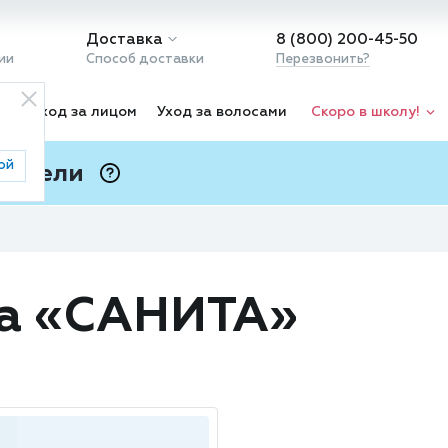
Доставка
8 (800) 200-45-50
ии
Способ доставки
Перезвонить?
ка
Уход за лицом
Уход за волосами
Скоро в школу!
ой
 Подели
ⓘ
да «САНИТА»