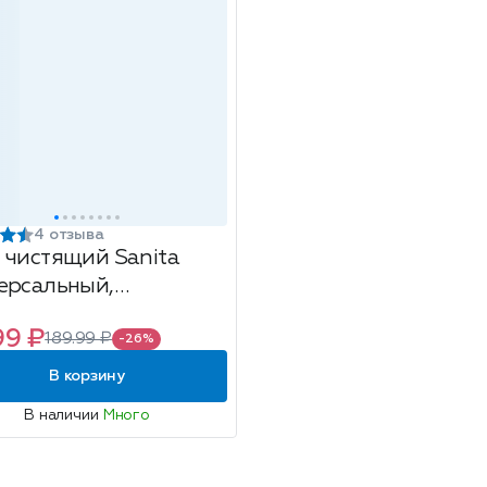
4 отзыва
 чистящий Sanita
ерсальный,
лийский лимон, 600г
99 ₽
189.99 ₽
-26%
В корзину
В наличии
Много