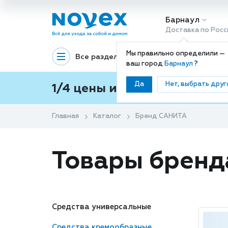
Барнаул
Доставка по Росс
Мы правильно определили —
Все разделы
Декоративная космети
ваш город
Барнаул
?
Да
Нет, выбрать друг
1/4 цены и покупки ваши с
Главная
Каталог
Бренд САНИТА
Товары брен
Средства универсальные
Средства кремообразные