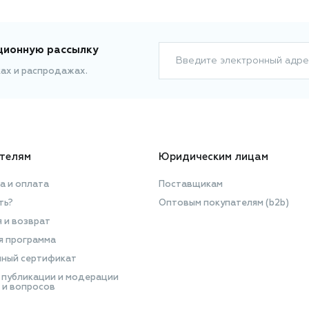
ционную рассылку
Введите электронный адре
ках и распродажах.
телям
Юридическим лицам
а и оплата
Поставщикам
ть?
Оптовым покупателям (b2b)
я и возврат
я программа
ный сертификат
 публикации и модерации
 и вопросов