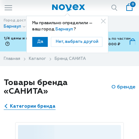
0
Город доставки
Способ доставки
Мы правильно определили —
Барнаул
Доставка
ваш город
Барнаул
?
1/4 цены и покупки ваши с Подели
Можно оплатить по частям
Да
Нет, выбрать другой
от 700 ₽ до 15,000 ₽
ⓘ
Главная
Каталог
Бренд САНИТА
Товары бренда
О бренде
«САНИТА»
Категории бренда