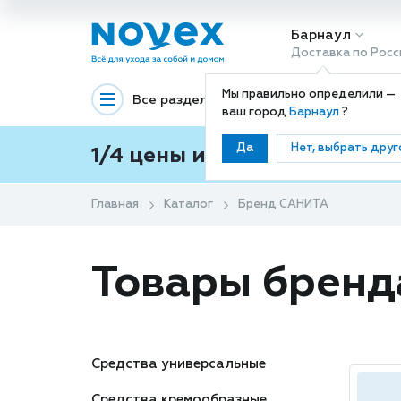
Барнаул
Доставка по Росс
Мы правильно определили —
Все разделы
Декоративная космети
ваш город
Барнаул
?
Да
Нет, выбрать друг
1/4 цены и покупки ваши с
Главная
Каталог
Бренд САНИТА
Товары брен
Средства универсальные
Средства кремообразные