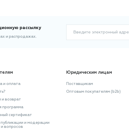
ционную рассылку
Введите электронный адре
ках и распродажах.
телям
Юридическим лицам
а и оплата
Поставщикам
ть?
Оптовым покупателям (b2b)
я и возврат
я программа
ный сертификат
 публикации и модерации
 и вопросов