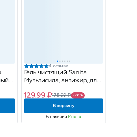
4 отзыва
a
Гель чистящий Sanita
ный
Мультисила, антижир, для
очищения кухонных плит,
129.99 ₽
175.99 ₽
500г
-26%
В корзину
В наличии
Много