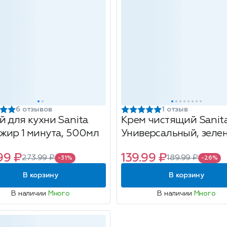
6 отзывов
1 отзыв
й для кухни Sanita
Крем чистящий Sanit
жир 1 минута, 500мл
Универсальный, зеле
чай и лайм, 600г
99 ₽
139.99 ₽
273.99 ₽
189.99 ₽
-31%
-26%
В корзину
В корзину
В наличии
Много
В наличии
Много