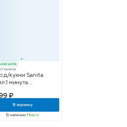
ьная цена
отзывов
о д/кухни Sanita
л 1 минута
й+Белизна-гель
99 ₽
or450
В корзину
В наличии
Много