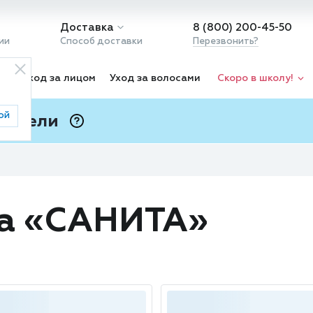
Доставка
8 (800) 200-45-50
ии
Способ доставки
Перезвонить?
ка
Уход за лицом
Уход за волосами
Скоро в школу!
ой
 Подели
ⓘ
да «САНИТА»