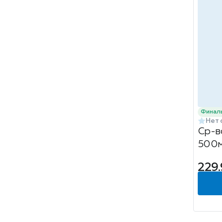
Финал
Нет 
Ср-в
500м
спре
229.
Sanf