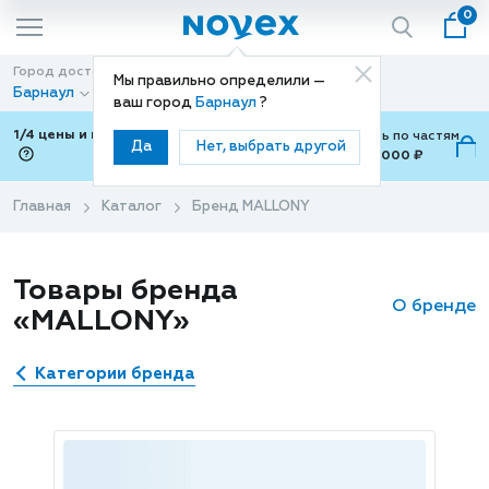
0
Город доставки
Способ доставки
Мы правильно определили —
Барнаул
Доставка
ваш город
Барнаул
?
1/4 цены и покупки ваши с Подели
Можно оплатить по частям
Да
Нет, выбрать другой
от 700 ₽ до 15,000 ₽
ⓘ
Главная
Каталог
Бренд MALLONY
Товары бренда
О бренде
«MALLONY»
Категории бренда