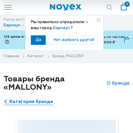
0
Город доставки
Способ доставки
Мы правильно определили —
Барнаул
Доставка
ваш город
Барнаул
?
1/4 цены и покупки ваши с Подели
Можно оплатить по частям
Да
Нет, выбрать другой
от 700 ₽ до 15,000 ₽
ⓘ
Главная
Каталог
Бренд MALLONY
Товары бренда
О бренде
«MALLONY»
Категории бренда