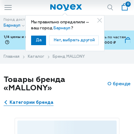
0
Город доставки
Способ доставки
Мы правильно определили —
Барнаул
Доставка
ваш город
Барнаул
?
1/4 цены и покупки ваши с Подели
Можно оплатить по частям
Да
Нет, выбрать другой
от 700 ₽ до 15,000 ₽
ⓘ
Главная
Каталог
Бренд MALLONY
Товары бренда
О бренде
«MALLONY»
Категории бренда