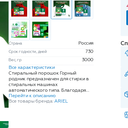
Сп
Россия
Страна
730
Срок годности, дней
3000
Вес, гр
Все характеристики
Стиральный порошок Горный
родник предназначен для стирки в
стиральных машинах
автоматического типа. Благодаря
Перейти к описанию
энзимам, входящих в состав
Все товары бренда:
ARIEL
порошка, его применение
гарантирует над жное удаление
пятен даже в самых
неблагоприятных условиях. Горный
родник подходит для обработки,