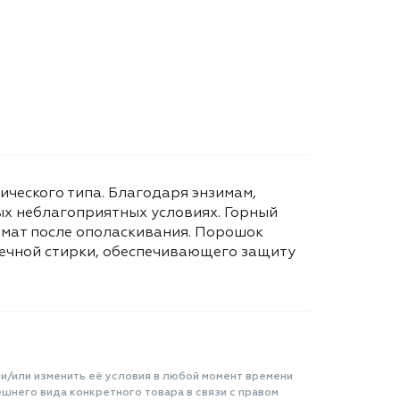
ческого типа. Благодаря энзимам,
ых неблагоприятных условиях. Горный
ромат после ополаскивания. Порошок
ечной стирки, обеспечивающего защиту
 и/или изменить её условия в любой момент времени
шнего вида конкретного товара в связи с правом