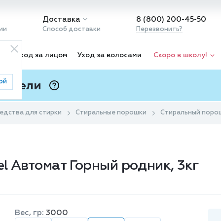
Доставка
8 (800) 200-45-50
ии
Способ доставки
Перезвонить?
ка
Уход за лицом
Уход за волосами
Скоро в школу!
ой
 Подели
ⓘ
едства для стирки
Стиральные порошки
Стиральный порош
l Автомат Горный родник, 3кг
Вес, гр:
3000