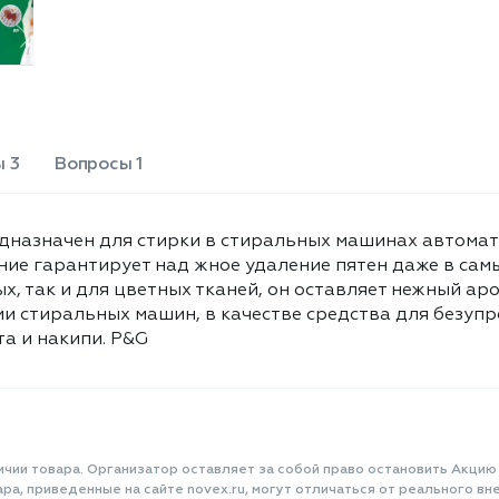
как белых, так и для цветных тканей,
он оставляет нежный аромат после
ополаскивания. Порошок
рекомендован ведущими
производителями стиральных
машин, в качестве средства для
безупречной стирки,
 3
Вопросы 1
обеспечивающего защиту
стиральной машины от известкового
нал та и накипи. Р&G
назначен для стирки в стиральных машинах автомати
ние гарантирует над жное удаление пятен даже в сам
х, так и для цветных тканей, он оставляет нежный а
 стиральных машин, в качестве средства для безупр
а и накипи. Р&G
ичии товара. Организатор оставляет за собой право остановить Акцию
а, приведенные на сайте novex.ru, могут отличаться от реального вне