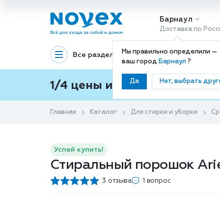
Барнаул
Доставка по Росс
Мы правильно определили —
Все разделы
Декоративная космети
ваш город
Барнаул
?
Да
Нет, выбрать друг
1/4 цены и покупки ваши с
Главная
Каталог
Для стирки и уборки
Ср
Успей купить!
Стиральный порошок Arie
3 отзыва
1 вопрос