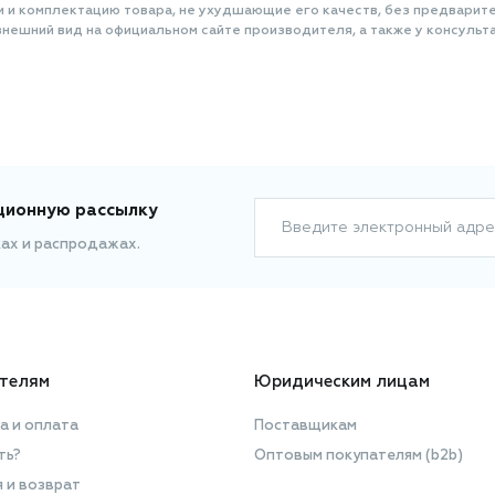
и и комплектацию товара, не ухудшающие его качеств, без предварит
нешний вид на официальном сайте производителя, а также у консульта
ционную рассылку
Введите электронный адре
ках и распродажах.
телям
Юридическим лицам
а и оплата
Поставщикам
ть?
Оптовым покупателям (b2b)
я и возврат