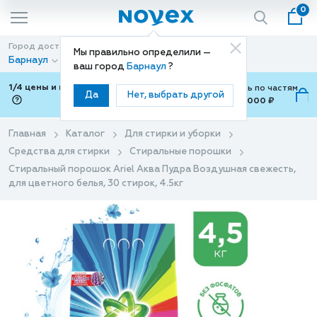
0
Город доставки
Способ доставки
Мы правильно определили —
Барнаул
Доставка
ваш город
Барнаул
?
1/4 цены и покупки ваши с Подели
Можно оплатить по частям
Да
Нет, выбрать другой
от 700 ₽ до 15,000 ₽
ⓘ
Главная
Каталог
Для стирки и уборки
Средства для стирки
Стиральные порошки
Стиральный порошок Ariel Аква Пудра Воздушная свежесть,
для цветного белья, 30 стирок, 4.5кг