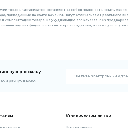
ичии товара. Организатор оставляет за собой право остановить Акцию
а, приведенные на сайте novex.ru, могут отличаться от реального вне
и и комплектацию товара, не ухудшающие его качеств, без предварит
нешний вид на официальном сайте производителя, а также у консульта
ционную рассылку
Введите электронный адре
ках и распродажах.
телям
Юридическим лицам
а и оплата
Поставщикам