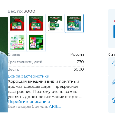
Вес, гр:
3000
Сп
Россия
Страна
730
Срок годности, дней
3000
Вес, гр
Все характеристики
Хороший внешний вид и приятный
аромат одежды дарят прекрасное
настроение. Поэтому очень важно
уделять должное внимание стирке.
Перейти к описанию
Именно для этого и нужен
Все товары бренда:
ARIEL
стиральный порошок Ленор Эффект.
Он удаляет трудновыводимые пятна,