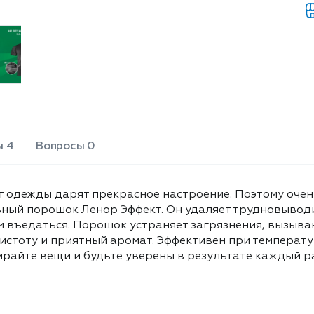
проникая глубоко в структуру
волокон и не дает загрязнениям
въедаться. Порошок устраняет
загрязнения, вызывающие
неприятные запахи, такие как запах
пота и тела, придавая одежде
сияющую чистоту и приятный
аромат. Эффективен при
температуре от 30 C. Придает
одежде свежий аромат чистоты
ы 4
Вопросы 0
вариант на весь день. Стирайте
вещи и будьте уверены в результате
каждый раз. Р&G
 одежды дарят прекрасное настроение. Поэтому оче
льный порошок Ленор Эффект. Он удаляет трудновывод
ям въедаться. Порошок устраняет загрязнения, вызыва
истоту и приятный аромат. Эффективен при температу
ирайте вещи и будьте уверены в результате каждый р