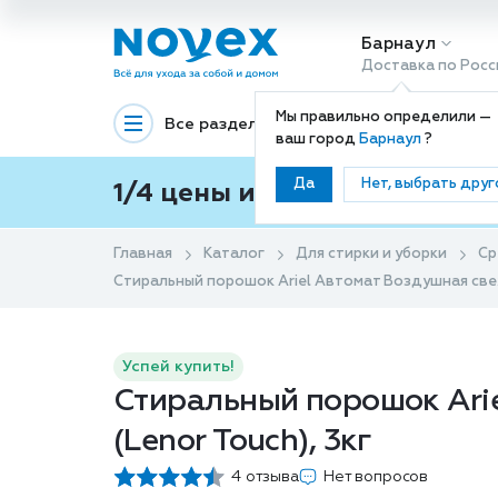
Барнаул
Доставка по Росс
Мы правильно определили —
Все разделы
Декоративная космети
ваш город
Барнаул
?
Да
Нет, выбрать друг
1/4 цены и покупки ваши с
Главная
Каталог
Для стирки и уборки
Ср
Стиральный порошок Ariel Автомат Воздушная свеж
Успей купить!
Стиральный порошок Ari
(Lenor Touch), 3кг
4 отзыва
Нет вопросов