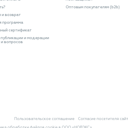
ть?
Оптовым покупателям (b2b)
я и возврат
я программа
ный сертификат
 публикации и модерации
 и вопросов
Пользовательское соглашение
Согласие посетителя сай
ика обработки файлов cookie в ООО «НОВЭКС»