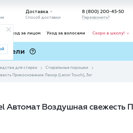
Доставка
8 (800) 200-45-50
ии
Способ доставки
Перезвонить?
ка
Уход за лицом
Уход за волосами
Скоро в школу!
ой
 Подели
ⓘ
едства для стирки
Стиральные порошки
есть Прикосновение Ленор (Lenor Touch), 3кг
el Автомат Воздушная свежесть 