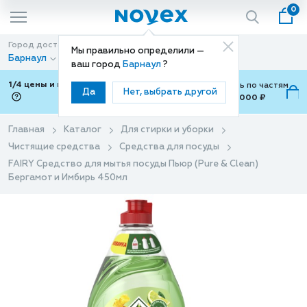
0
Город доставки
Способ доставки
Мы правильно определили —
Барнаул
Доставка
ваш город
Барнаул
?
1/4 цены и покупки ваши с Подели
Можно оплатить по частям
Да
Нет, выбрать другой
от 700 ₽ до 15,000 ₽
ⓘ
Главная
Каталог
Для стирки и уборки
Чистящие средства
Средства для посуды
FAIRY Средство для мытья посуды Пьюр (Pure & Clean)
Бергамот и Имбирь 450мл