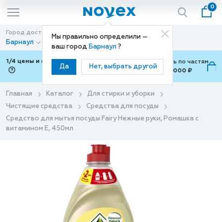
0
Город доставки
Способ доставки
Мы правильно определили —
Барнаул
Доставка
ваш город
Барнаул
?
1/4 цены и покупки ваши с Подели
Можно оплатить по частям
Да
Нет, выбрать другой
от 700 ₽ до 15,000 ₽
ⓘ
Главная
Каталог
Для стирки и уборки
Чистящие средства
Средства для посуды
Средство для мытья посуды Fairy Нежные руки, Ромашка с
витамином Е, 450мл