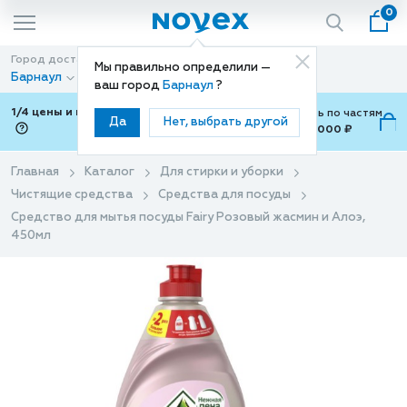
0
Город доставки
Способ доставки
Мы правильно определили —
Барнаул
Доставка
ваш город
Барнаул
?
1/4 цены и покупки ваши с Подели
Можно оплатить по частям
Да
Нет, выбрать другой
от 700 ₽ до 15,000 ₽
ⓘ
Главная
Каталог
Для стирки и уборки
Чистящие средства
Средства для посуды
Средство для мытья посуды Fairy Розовый жасмин и Алоэ,
450мл