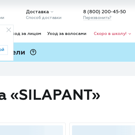
Доставка
8 (800) 200-45-50
ии
Способ доставки
Перезвонить?
ка
Уход за лицом
Уход за волосами
Скоро в школу!
ой
 Подели
ⓘ
а «SILAPANT»