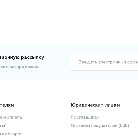
ционную рассылку
Введите электронный адре
ках и распродажах.
телям
Юридическим лицам
а и оплата
Поставщикам
ть?
Оптовым покупателям (b2b)
я и возврат