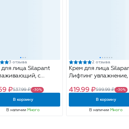
3 отзыва
2 отзыва
 для лица Silapant
Крем для лица Silapa
аживающий, с
Лифтинг увлажнение, 
огематогеном, 75мл
пантогематогеном,
59 ₽
419.99 ₽
537.99 ₽
599.99 ₽
дневной, 50мл
-30%
-30%
В корзину
В корзину
В наличии
Много
В наличии
Много