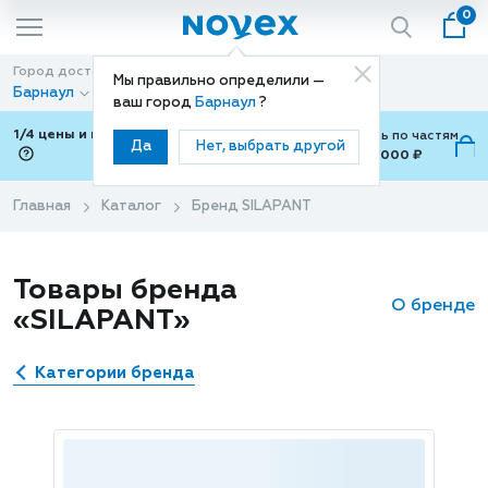
0
Город доставки
Способ доставки
Мы правильно определили —
Барнаул
Доставка
ваш город
Барнаул
?
1/4 цены и покупки ваши с Подели
Можно оплатить по частям
Да
Нет, выбрать другой
от 700 ₽ до 15,000 ₽
ⓘ
Главная
Каталог
Бренд SILAPANT
Товары бренда
О бренде
«SILAPANT»
Категории бренда