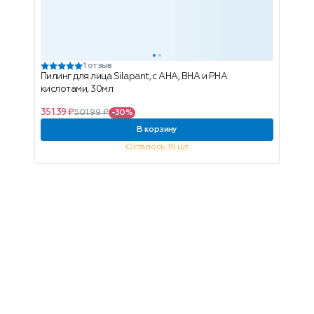
1 отзыв
Пилинг для лица Silapant, с AHA, BHA и PHA
кислотами, 30мл
351.39 ₽
501.99 ₽
-30%
В корзину
Осталось 19 шт