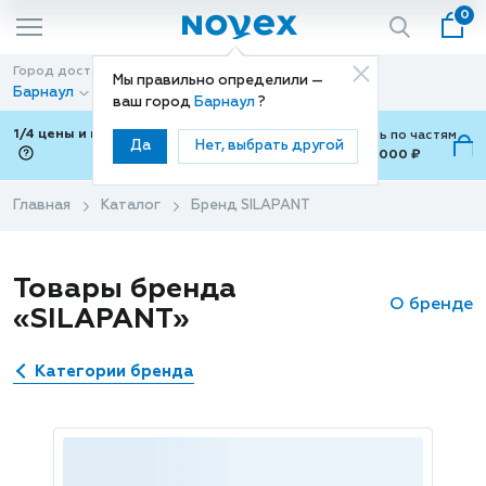
0
Город доставки
Способ доставки
Мы правильно определили —
Барнаул
Доставка
ваш город
Барнаул
?
1/4 цены и покупки ваши с Подели
Можно оплатить по частям
Да
Нет, выбрать другой
от 700 ₽ до 15,000 ₽
ⓘ
Главная
Каталог
Бренд SILAPANT
Товары бренда
О бренде
«SILAPANT»
Категории бренда