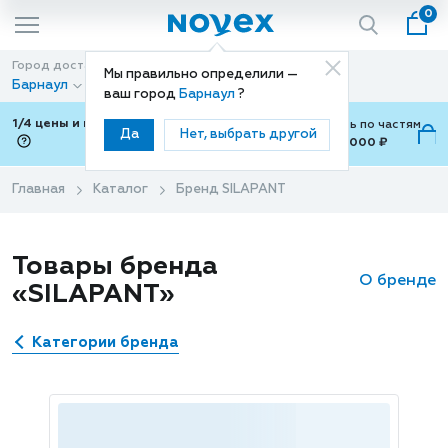
0
Город доставки
Способ доставки
Мы правильно определили —
Барнаул
Доставка
ваш город
Барнаул
?
1/4 цены и покупки ваши с Подели
Можно оплатить по частям
Да
Нет, выбрать другой
от 700 ₽ до 15,000 ₽
ⓘ
Главная
Каталог
Бренд SILAPANT
Товары бренда
О бренде
«SILAPANT»
Категории бренда