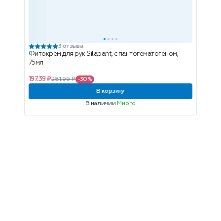
3 отзыва
Фитокрем для рук Silapant, с пантогематогеном,
75мл
197.39 ₽
281.99 ₽
-30%
В корзину
В наличии
Много