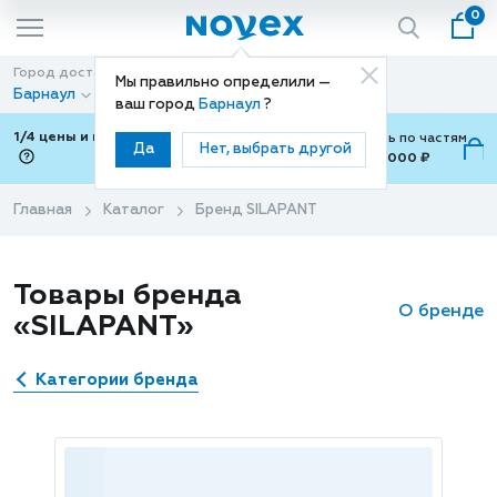
0
Город доставки
Способ доставки
Мы правильно определили —
Барнаул
Доставка
ваш город
Барнаул
?
1/4 цены и покупки ваши с Подели
Можно оплатить по частям
Да
Нет, выбрать другой
от 700 ₽ до 15,000 ₽
ⓘ
Главная
Каталог
Бренд SILAPANT
Товары бренда
О бренде
«SILAPANT»
Категории бренда