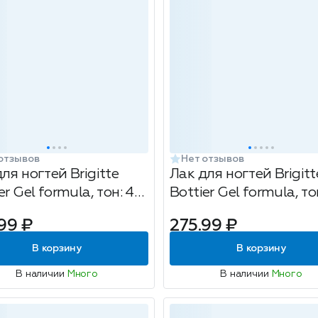
отзывов
Нет отзывов
ля ногтей Brigitte
Лак для ногтей Brigitt
er Gel formula, тон: 46
Bottier Gel formula, то
сический красный,
розовато-лилово-сер
99 ₽
275.99 ₽
12мл
В корзину
В корзину
В наличии
Много
В наличии
Много