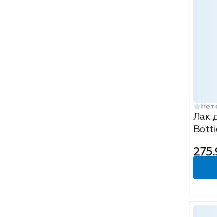
Нет 
Лак д
Botti
спел
275.