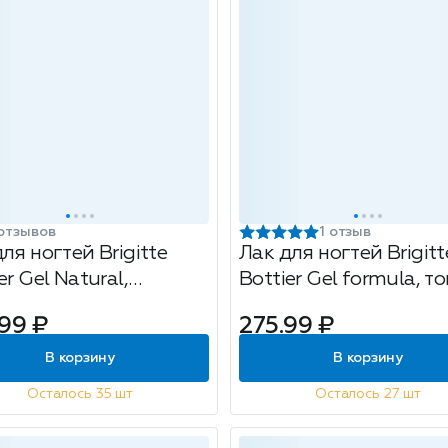
отзывов
1 отзыв
ля ногтей Brigitte
Лак для ногтей Brigitt
er Gel Natural,
Bottier Gel formula, то
пляющий, с
100 розовый с эффек
99 ₽
275.99 ₽
налем, тон: 02
мелланж, 12мл
ельно-розовый, 12мл
В корзину
В корзину
Осталось 35 шт
Осталось 27 шт