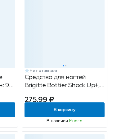
Нет отзывов
e
Средство для ногтей
н: 96
Brigitte Bottier Shock Up+,
реаниматор, 12мл
275.99 ₽
м,
В корзину
В наличии
Много