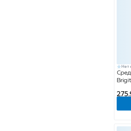
Нет 
Сред
Brigi
алма
275.