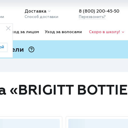
Доставка
8 (800) 200-45-50
ии
Способ доставки
Перезвонить?
ка
Уход за лицом
Уход за волосами
Скоро в школу!
ой
 Подели
ⓘ
а «BRIGITT BOTTI