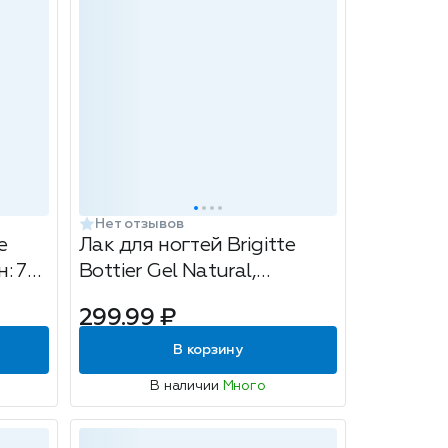
Нет отзывов
e
Лак для ногтей Brigitte
н: 76
Bottier Gel Natural,
ый,
укрепляющий, с
299.99 ₽
гексаналем, тон: 01
жемчужный, 12мл
В корзину
В наличии
Много