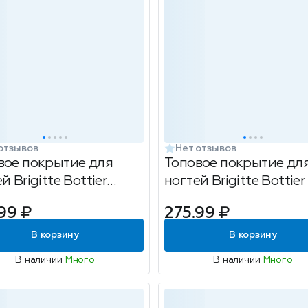
отзывов
Нет отзывов
вое покрытие для
Топовое покрытие дл
й Brigitte Bottier
ногтей Brigitte Bottier
y super dry top coat,
Lens Top Coat, 12мл
99 ₽
275.99 ₽
В корзину
В корзину
В наличии
Много
В наличии
Много