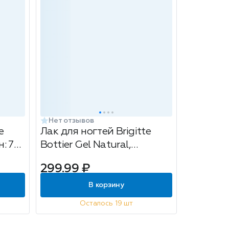
Нет отзывов
e
Лак для ногтей Brigitte
н: 79
Bottier Gel Natural,
укрепляющий, с
299.99 ₽
гексаналем, тон: 03
деликатный нюд, 12мл
В корзину
Осталось 19 шт