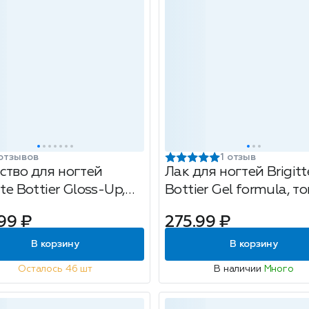
отзывов
1 отзыв
ство для ногтей
Лак для ногтей Brigitt
tte Bottier Gloss-Up,
Bottier Gel formula, то
зное покрытие, 12мл
темно-розовый с
99 ₽
275.99 ₽
золотистым шиммеро
12мл
В корзину
В корзину
Осталось 46 шт
В наличии
Много