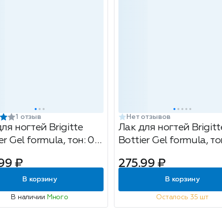
1 отзыв
Нет отзывов
ля ногтей Brigitte
Лак для ногтей Brigitt
er Gel formula, тон: 07
Bottier Gel formula, то
о-розовый
спелая черешня, 12мл
99 ₽
275.99 ₽
амутровый, 12мл
В корзину
В корзину
В наличии
Много
Осталось 35 шт