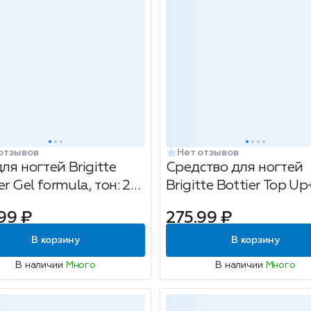
отзывов
Нет отзывов
ля ногтей Brigitte
Средство для ногтей
er Gel formula, тон: 22
Brigitte Bottier Top Up
ая вишня, 12мл
супер сушка, УФ защи
99 ₽
275.99 ₽
12мл
В корзину
В корзину
В наличии
Много
В наличии
Много