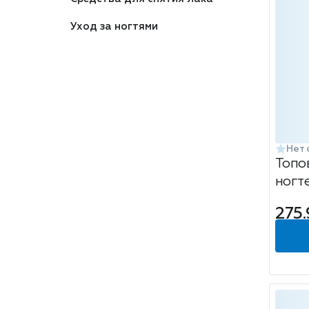
Уход за ногтями
Нет 
Топо
ногте
Galax
275.
12мл