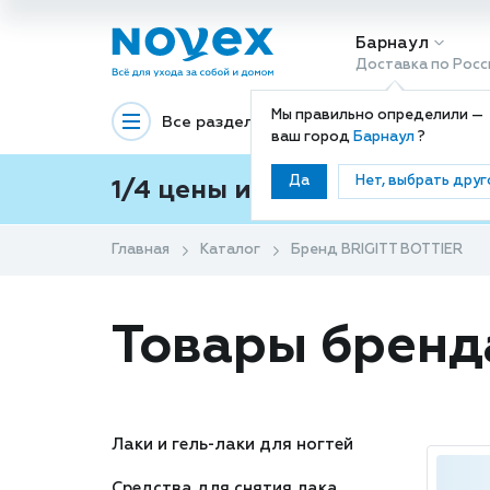
Барнаул
Доставка по Росс
Мы правильно определили —
Все разделы
Декоративная космети
ваш город
Барнаул
?
Да
Нет, выбрать друг
1/4 цены и покупки ваши с
Главная
Каталог
Бренд BRIGITT BOTTIER
Товары бренд
Лаки и гель-лаки для ногтей
Средства для снятия лака