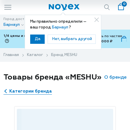
0
Город доставки
Способ доставки
Мы правильно определили —
Барнаул
Доставка
ваш город
Барнаул
?
1/4 цены и покупки ваши с Подели
Можно оплатить по частям
Да
Нет, выбрать другой
от 700 ₽ до 15,000 ₽
ⓘ
Главная
Каталог
Бренд MESHU
Товары бренда «MESHU»
О бренде
Категории бренда