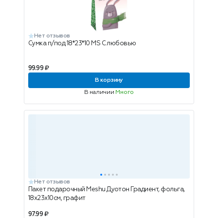
Нет отзывов
Сумка п/под 18*23*10 MS С любовью
99.99 ₽
В корзину
В наличии
Много
Нет отзывов
Пакет подарочный Meshu Дуотон Градиент, фольга,
18х23х10см, графит
97.99 ₽