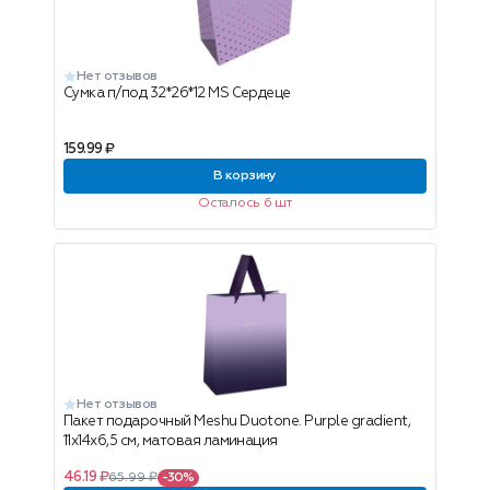
Нет отзывов
Сумка п/под 32*26*12 MS Сердеце
159.99 ₽
В корзину
Осталось 6 шт
Нет отзывов
Пакет подарочный Meshu Duotone. Purple gradient,
11х14х6,5 см, матовая ламинация
46.19 ₽
65.99 ₽
-30%