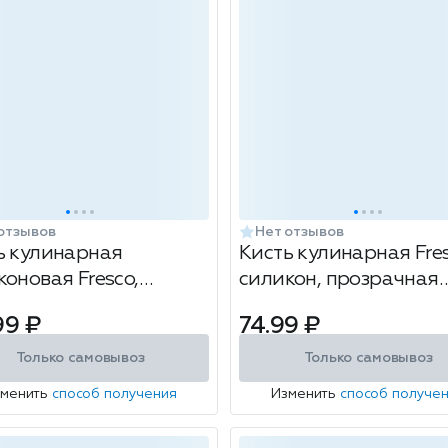
отзывов
Нет отзывов
ь кулинарная
Кисть кулинарная Fres
коновая Fresco,
силикон, прозрачная
рачная ручка, 21см
ручка, 17см
99 ₽
74.99 ₽
Только самовывоз
Только самовывоз
зменить
способ получения
Изменить
способ получе