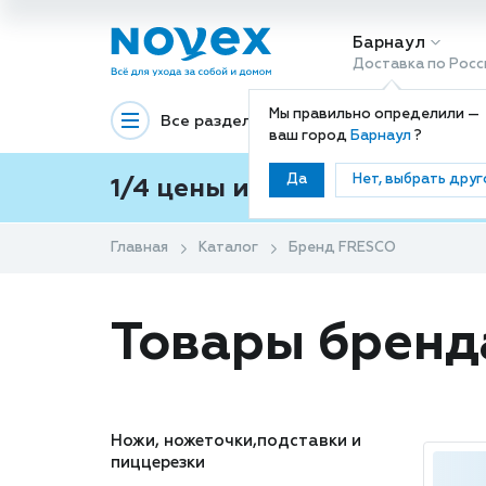
Барнаул
Доставка по Росс
Мы правильно определили —
Все разделы
Декоративная космети
ваш город
Барнаул
?
Да
Нет, выбрать друг
1/4 цены и покупки ваши с
Главная
Каталог
Бренд FRESCO
Товары брен
Ножи, ножеточки,подставки и
пиццерезки