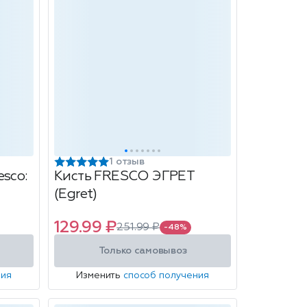
1 отзыв
sco:
Кисть FRESCO ЭГРЕТ
(Egret)
129.99 ₽
251.99 ₽
-48%
Только самовывоз
ния
Изменить
способ получения