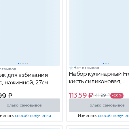
Нет отзывов
отзывов
Набор кулинарный Fre
ик для взбивания
кисть силиконовая,
co, нажимной, 27см
лопатка 21см
113.59 ₽
99 ₽
141.99 ₽
-20%
Только самовывоз
Только самовывоз
зменить
способ получения
Изменить
способ получе