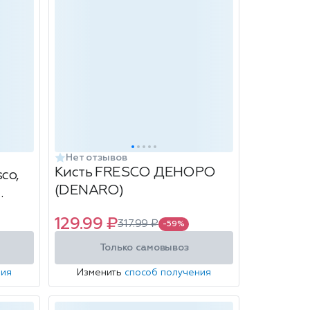
Нет отзывов
Кисть FRESCO ДЕНОРО
co,
(DENARO)
129.99 ₽
317.99 ₽
-59%
Только самовывоз
ния
Изменить
способ получения