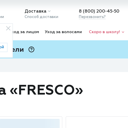
Доставка
8 (800) 200-45-50
ии
Способ доставки
Перезвонить?
ка
Уход за лицом
Уход за волосами
Скоро в школу!
ой
 Подели
ⓘ
да «FRESCO»