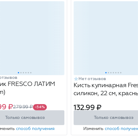
отзывов
Нет отзывов
ик FRESCO ЛАТИМ
Кисть кулинарная Fres
m)
силикон, 22 см, красн
99 ₽
132.99 ₽
279.99 ₽
-54%
Только самовывоз
Только самовывоз
зменить
способ получения
Изменить
способ получе