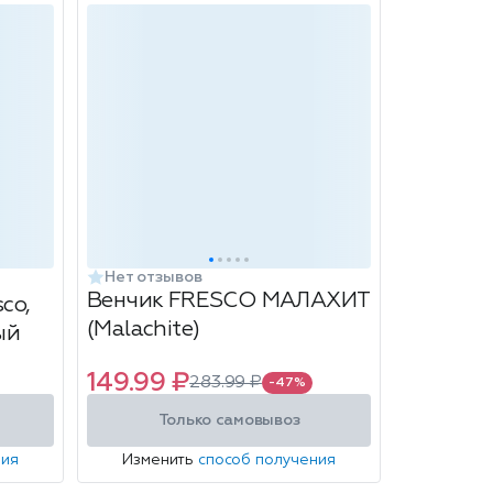
Нет отзывов
Венчик FRESCO МАЛАХИТ
co,
(Malachite)
ый
149.99 ₽
283.99 ₽
-47%
Только самовывоз
ния
Изменить
способ получения