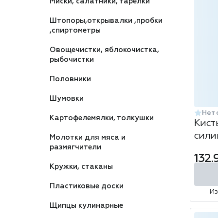
Миски, салатники, тарелки
Штопоры,открывалки ,пробки
,спиртометры
Овощечистки, яблокочистка,
рыбочистки
Половники
Шумовки
Нет 
Картофелемялки, толкушки
Кист
сили
Молотки для мяса и
размягчители
проз
132.
Кружки, стаканы
Пластиковые доски
И
Щипцы кулинарные