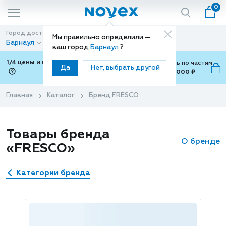
0
Город доставки
Способ доставки
Мы правильно определили —
Барнаул
Доставка
ваш город
Барнаул
?
1/4 цены и покупки ваши с Подели
Можно оплатить по частям
Да
Нет, выбрать другой
от 700 ₽ до 15,000 ₽
ⓘ
Главная
Каталог
Бренд FRESCO
Товары бренда
О бренде
«FRESCO»
Категории бренда