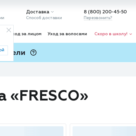
Доставка
8 (800) 200-45-50
ии
Способ доставки
Перезвонить?
ка
Уход за лицом
Уход за волосами
Скоро в школу!
ой
 Подели
ⓘ
да «FRESCO»