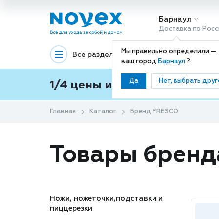
Барнаул
Доставка по Росс
Мы правильно определили —
Все разделы
Декоративная космети
ваш город
Барнаул
?
Да
Нет, выбрать друг
1/4 цены и покупки ваши с
Главная
Каталог
Бренд FRESCO
Товары брен
Ножи, ножеточки,подставки и
пиццерезки