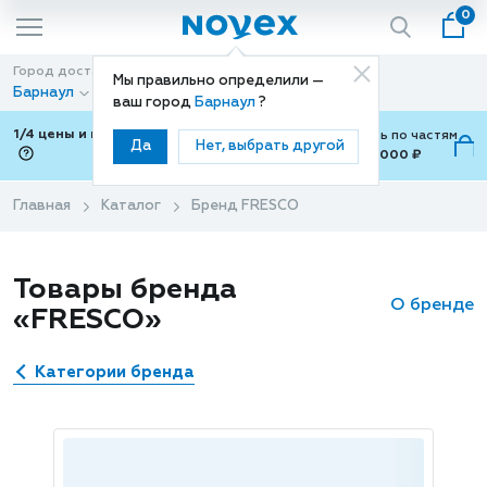
0
Город доставки
Способ доставки
Мы правильно определили —
Барнаул
Доставка
ваш город
Барнаул
?
1/4 цены и покупки ваши с Подели
Можно оплатить по частям
Да
Нет, выбрать другой
от 700 ₽ до 15,000 ₽
ⓘ
Главная
Каталог
Бренд FRESCO
Товары бренда
О бренде
«FRESCO»
Категории бренда