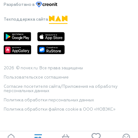
Разработано
в
Техподдержка сайта
2026 © novex.ru. Все права защищены
Пользовательское соглашение
Согласие посетителя сайта/Приложения на обработку
персональных данных
Политика обработки персональных данных
Политика обработки файлов cookie в ООО «НОВЭКС»