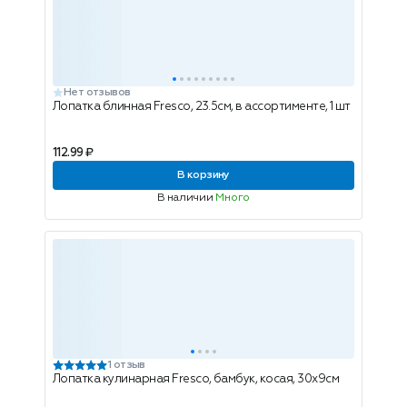
Нет отзывов
Лопатка блинная Fresco, 23.5см, в ассортименте, 1 шт
112.99 ₽
В корзину
В наличии
Много
1 отзыв
Лопатка кулинарная Fresco, бамбук, косая, 30x9см