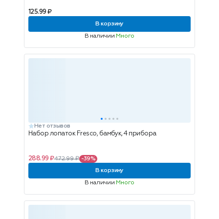
125.99 ₽
В корзину
В наличии
Много
Нет отзывов
Набор лопаток Fresco, бамбук, 4 прибора
288.99 ₽
472.99 ₽
-39%
В корзину
В наличии
Много