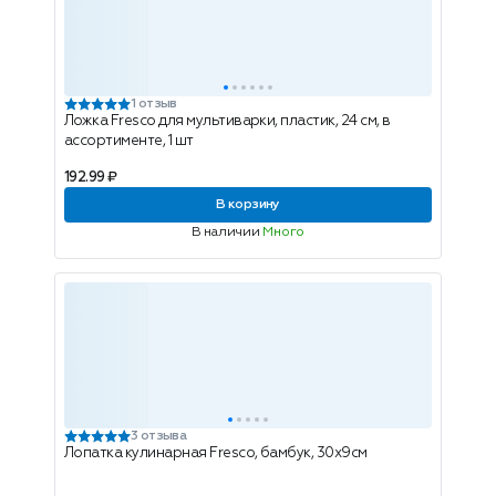
1 отзыв
Ложка Fresco для мультиварки, пластик, 24 см, в
ассортименте, 1 шт
192.99 ₽
В корзину
В наличии
Много
3 отзыва
Лопатка кулинарная Fresco, бамбук, 30х9см