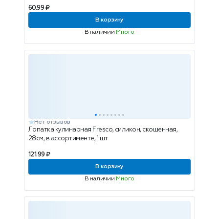
60.99 ₽
В корзину
В наличии
Много
Нет отзывов
Лопатка кулинарная Fresco, силикон, скошенная,
28см, в ассортименте, 1 шт
121.99 ₽
В корзину
В наличии
Много