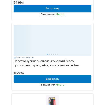
94.99 ₽
В корзину
В наличии
Много
Нет отзывов
Лопатка кулинарная силиконовая Fresco,
прозрачная ручка, 24см, в ассортименте, 1 шт
118.99 ₽
В корзину
В наличии
Много