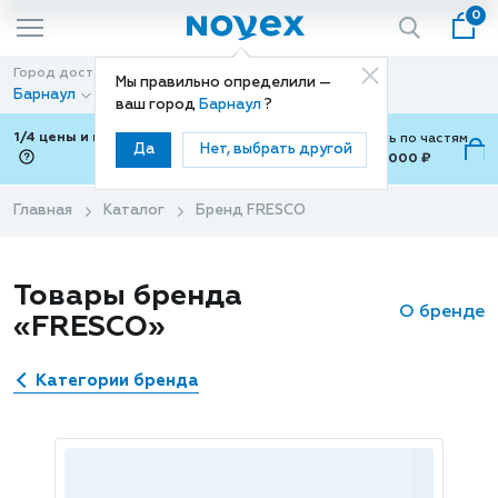
0
Город доставки
Способ доставки
Мы правильно определили —
Барнаул
Доставка
ваш город
Барнаул
?
1/4 цены и покупки ваши с Подели
Можно оплатить по частям
Да
Нет, выбрать другой
от 700 ₽ до 15,000 ₽
ⓘ
Главная
Каталог
Бренд FRESCO
Товары бренда
О бренде
«FRESCO»
Категории бренда