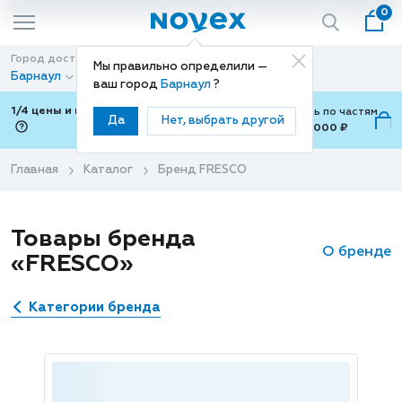
0
Город доставки
Способ доставки
Мы правильно определили —
Барнаул
Доставка
ваш город
Барнаул
?
1/4 цены и покупки ваши с Подели
Можно оплатить по частям
Да
Нет, выбрать другой
от 700 ₽ до 15,000 ₽
ⓘ
Главная
Каталог
Бренд FRESCO
Товары бренда
О бренде
«FRESCO»
Категории бренда