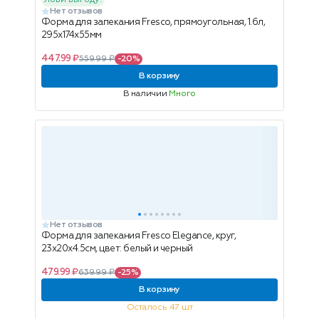
Лови выгоду!
Нет отзывов
Форма для запекания Fresco, прямоугольная, 1.6л,
295х174х55мм
447.99 ₽
559.99 ₽
-20%
В корзину
В наличии
Много
Нет отзывов
Форма для запекания Fresco Elegance, круг,
23x20x4.5см, цвет: белый и черный
479.99 ₽
639.99 ₽
-25%
В корзину
Осталось 47 шт