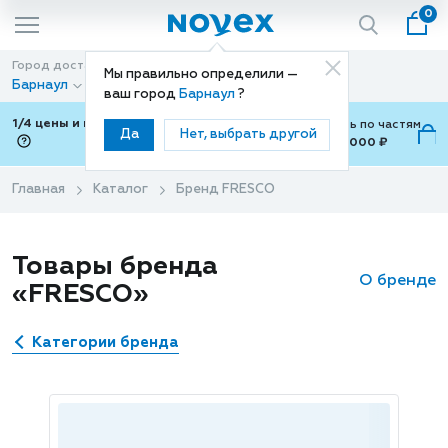
0
Город доставки
Способ доставки
Мы правильно определили —
Барнаул
Доставка
ваш город
Барнаул
?
1/4 цены и покупки ваши с Подели
Можно оплатить по частям
Да
Нет, выбрать другой
от 700 ₽ до 15,000 ₽
ⓘ
Главная
Каталог
Бренд FRESCO
Товары бренда
О бренде
«FRESCO»
Категории бренда