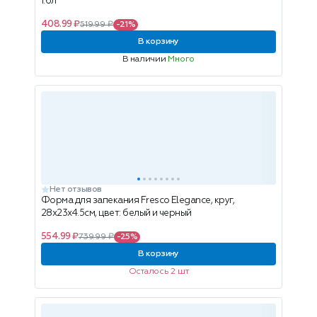
1.6л
408.99 ₽
519.99 ₽
-21%
В корзину
В наличии
Много
Нет отзывов
Форма для запекания Fresco Elegance, круг,
28x23x4.5см, цвет: белый и черный
554.99 ₽
739.99 ₽
-25%
В корзину
Осталось 2 шт