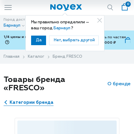
0
Город доставки
Способ доставки
Мы правильно определили —
Барнаул
Доставка
ваш город
Барнаул
?
1/4 цены и покупки ваши с Подели
Можно оплатить по частям
Да
Нет, выбрать другой
от 700 ₽ до 15,000 ₽
ⓘ
Главная
Каталог
Бренд FRESCO
Товары бренда
О бренде
«FRESCO»
Категории бренда