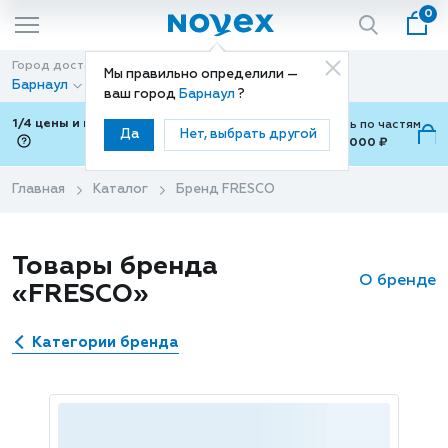
0
Город доставки
Способ доставки
Мы правильно определили —
Барнаул
Доставка
ваш город
Барнаул
?
1/4 цены и покупки ваши с Подели
Можно оплатить по частям
Да
Нет, выбрать другой
от 700 ₽ до 15,000 ₽
ⓘ
Главная
Каталог
Бренд FRESCO
Товары бренда
О бренде
«FRESCO»
Категории бренда