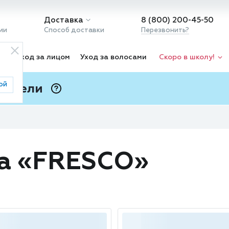
Доставка
8 (800) 200-45-50
ии
Способ доставки
Перезвонить?
ка
Уход за лицом
Уход за волосами
Скоро в школу!
ой
 Подели
ⓘ
да «FRESCO»