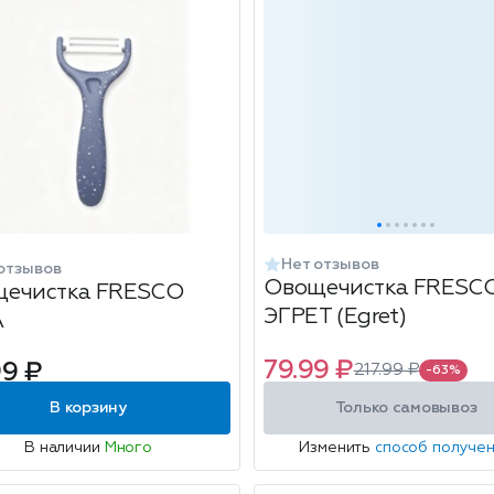
Нет отзывов
отзывов
Овощечистка FRESC
ечистка FRESCO
ЭГРЕТ (Egret)
А
79.99 ₽
99 ₽
217.99 ₽
-63%
В корзину
Только самовывоз
В наличии
Много
Изменить
способ получе