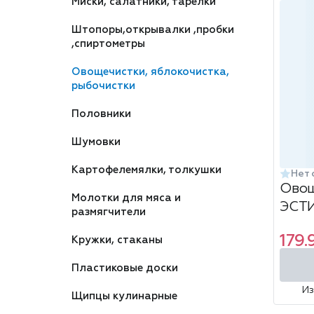
Миски, салатники, тарелки
Штопоры,открывалки ,пробки
,спиртометры
Овощечистки, яблокочистка,
рыбочистки
Половники
Шумовки
Картофелемялки, толкушки
Нет 
Овощ
Молотки для мяса и
ЭСТИ
размягчители
179.
Кружки, стаканы
Пластиковые доски
И
Щипцы кулинарные