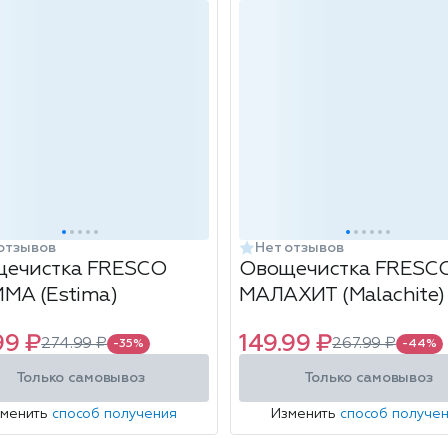
отзывов
Нет отзывов
ечистка FRESCO
Овощечистка FRESC
МА (Estima)
МАЛАХИТ (Malachite)
99 ₽
149.99 ₽
274.99 ₽
267.99 ₽
-35%
-44%
Только самовывоз
Только самовывоз
зменить
способ получения
Изменить
способ получе