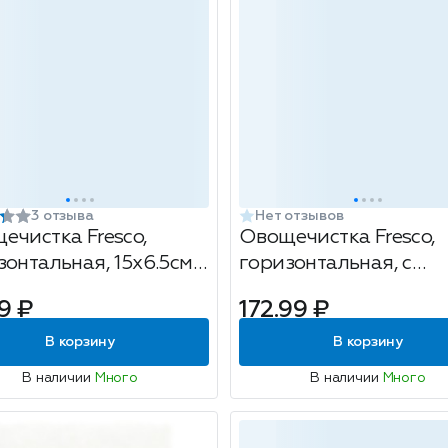
3 отзыва
Нет отзывов
ечистка Fresco,
Овощечистка Fresco,
зонтальная, 15x6.5см,
горизонтальная, с
вый
керамическим лезвие
9 ₽
172.99 ₽
15x6см, розовый
В корзину
В корзину
В наличии
Много
В наличии
Много