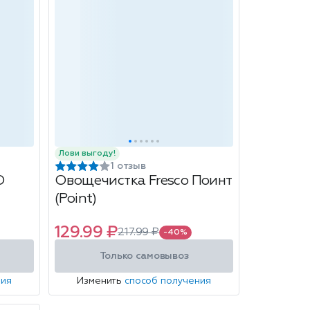
Лови выгоду!
1 отзыв
O
Овощечистка Fresco Поинт
(Point)
129.99 ₽
217.99 ₽
-40%
Только самовывоз
ния
Изменить
способ получения