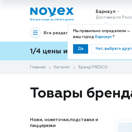
Барнаул
Доставка по Росс
Мы правильно определили —
Все разделы
Декоративная космети
ваш город
Барнаул
?
Да
Нет, выбрать друг
1/4 цены и покупки ваши с
Главная
Каталог
Бренд FRESCO
Товары брен
Ножи, ножеточки,подставки и
пиццерезки